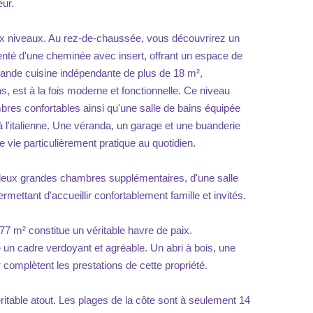
eur.
x niveaux. Au rez-de-chaussée, vous découvrirez un
nté d'une cheminée avec insert, offrant un espace de
grande cuisine indépendante de plus de 18 m²,
ns, est à la fois moderne et fonctionnelle. Ce niveau
es confortables ainsi qu'une salle de bains équipée
à l'italienne. Une véranda, un garage et une buanderie
 vie particulièrement pratique au quotidien.
 deux grandes chambres supplémentaires, d'une salle
mettant d'accueillir confortablement famille et invités.
 677 m² constitue un véritable havre de paix.
e un cadre verdoyant et agréable. Un abri à bois, une
er complètent les prestations de cette propriété.
table atout. Les plages de la côte sont à seulement 14