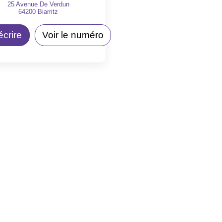
25 Avenue De Verdun
64200
Biarritz
crire
Voir le numéro