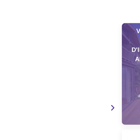
V
D'
A