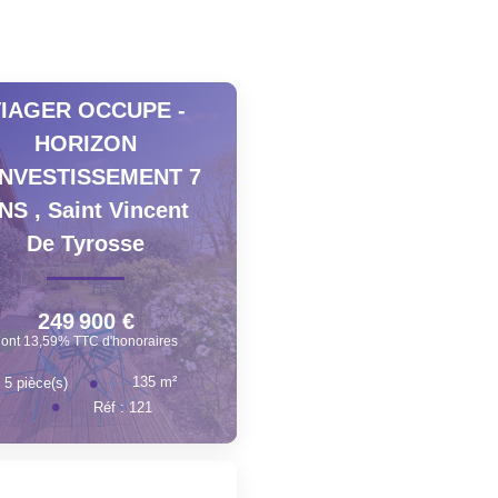
IAGER OCCUPE -
HORIZON
INVESTISSEMENT 7
NS
,
Saint Vincent
De Tyrosse
249 900 €
dont 13,59% TTC d'honoraires
135
m²
5
pièce(s)
Réf :
121