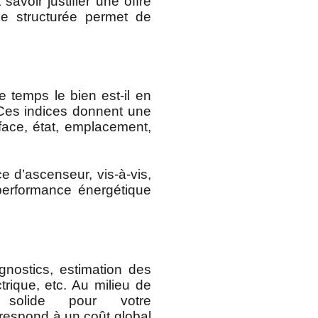
 savoir justifier une offre
ie structurée permet de
 temps le bien est-il en
? Ces indices donnent une
face, état, emplacement,
e d’ascenseur, vis-à-vis,
 performance énergétique
gnostics, estimation des
rique, etc. Au milieu de
 solide pour votre
rrespond à un coût global