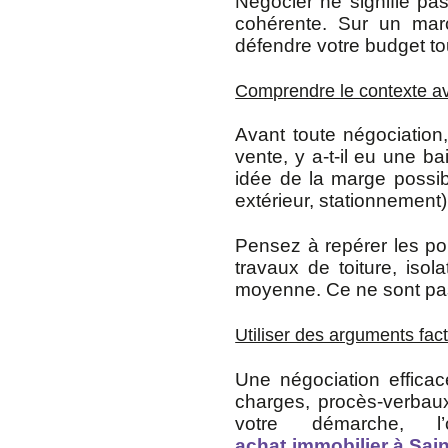
Négocier ne signifie pas “
cohérente. Sur un marc
défendre votre budget to
Comprendre le contexte ava
Avant toute négociation
vente, y a-t-il eu une b
idée de la marge possib
extérieur, stationnement)
Pensez à repérer les poi
travaux de toiture, iso
moyenne. Ce ne sont pas 
Utiliser des arguments factu
Une négociation efficac
charges, procès-verbaux
votre démarche, l
achat immobilier à Sai