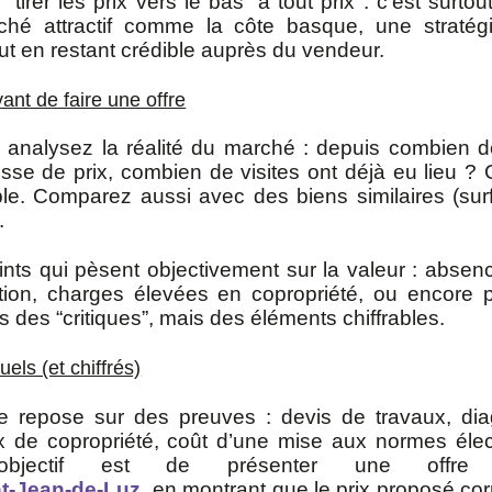
tirer les prix vers le bas” à tout prix : c’est surtout
hé attractif comme la côte basque, une stratég
ut en restant crédible auprès du vendeur.
nt de faire une offre
, analysez la réalité du marché : depuis combien de
aisse de prix, combien de visites ont déjà eu lieu 
le. Comparez aussi avec des biens similaires (sur
.
nts qui pèsent objectivement sur la valeur : absenc
lation, charges élevées en copropriété, ou encore
des “critiques”, mais des éléments chiffrables.
els (et chiffrés)
e repose sur des preuves : devis de travaux, dia
 de copropriété, coût d’une mise aux normes élect
’objectif est de présenter une offre
nt-Jean-de-Luz
, en montrant que le prix proposé co